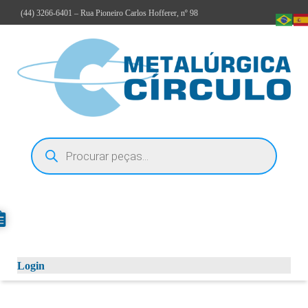
(44)
3266-6401
– Rua Pioneiro Carlos Hofferer, nº 98
Login