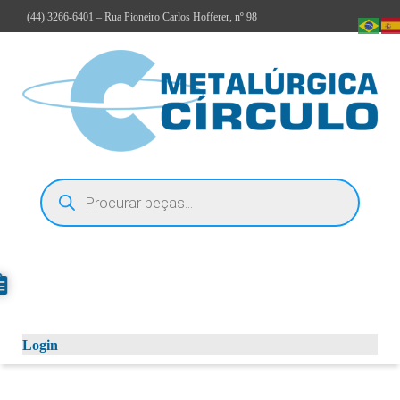
(44)
3266-6401
– Rua Pioneiro Carlos Hofferer, nº 98
Login