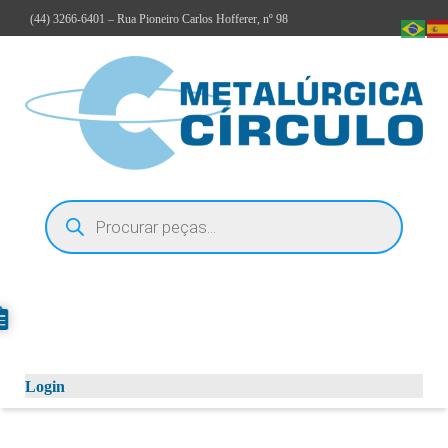
(44)
3266-6401
– Rua Pioneiro Carlos Hofferer, nº 98
Login