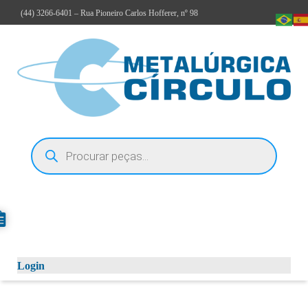
(44)
3266-6401
– Rua Pioneiro Carlos Hofferer, nº 98
Login