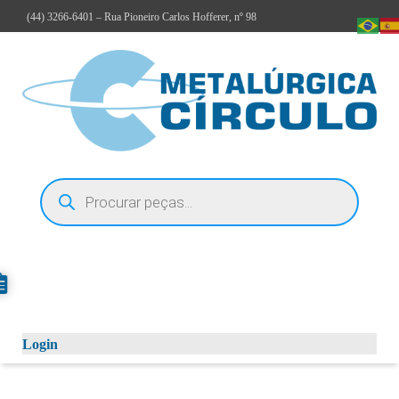
(44)
3266-6401
– Rua Pioneiro Carlos Hofferer, nº 98
Login