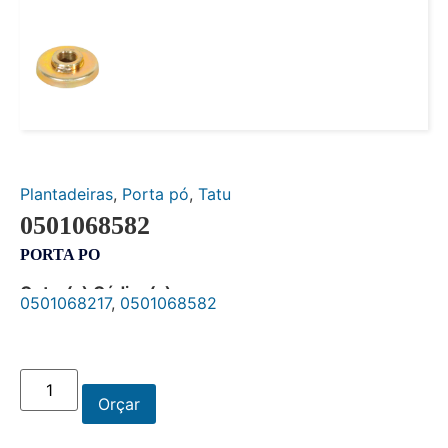
Plantadeiras
,
Porta pó
,
Tatu
0501068582
PORTA PO
Outro(s) Código(s):
0501068217
,
0501068582
Orçar