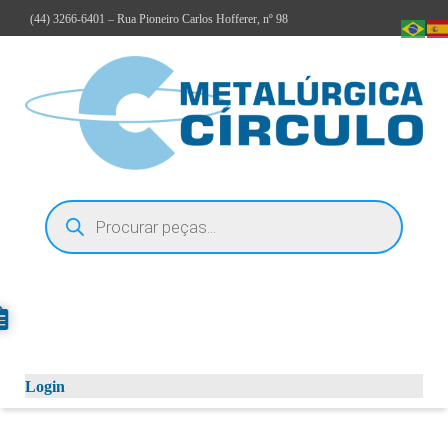
(44)
3266-6401
– Rua Pioneiro Carlos Hofferer, nº 98
Login