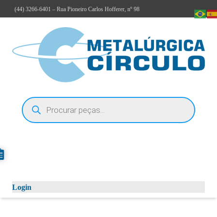
(44)
3266-6401
– Rua Pioneiro Carlos Hofferer, nº 98
Login