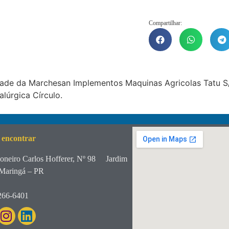
Compartilhar:
ade da Marchesan Implementos Maquinas Agricolas Tatu S/
lúrgica Círculo.
 encontrar
oneiro Carlos Hofferer, Nº 98
Jardim
Maringá – PR
266-6401