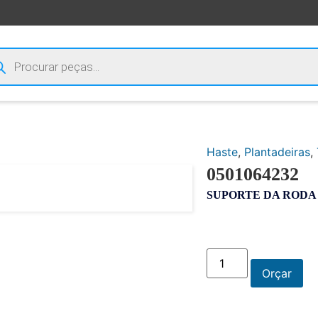
Haste
,
Plantadeiras
,
0501064232
SUPORTE DA ROD
Orçar