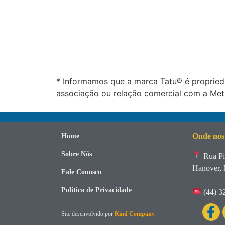
* Informamos que a marca Tatu® é propried
associação ou relação comercial com a Meta
Onde nos
Home
Sobre Nós
Rua Pi
Hanover, 
Fale Conosco
Política de Privacidade
(44) 3
Site desenvolvido por
Kind Company