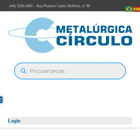
(44)
3266-6401
– Rua Pioneiro Carlos Hofferer, nº 98
Login