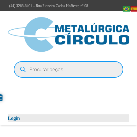
(44)
3266-6401
– Rua Pioneiro Carlos Hofferer, nº 98
Login