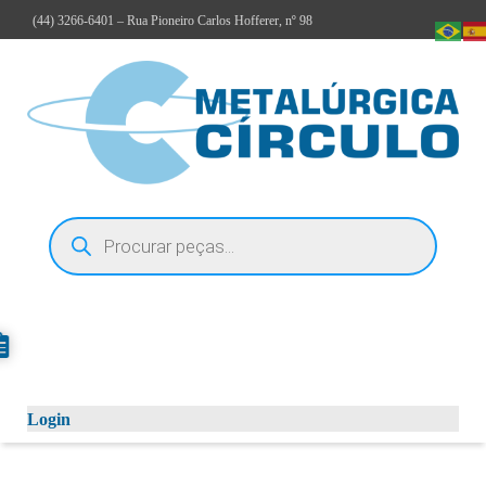
(44)
3266-6401
– Rua Pioneiro Carlos Hofferer, nº 98
Login