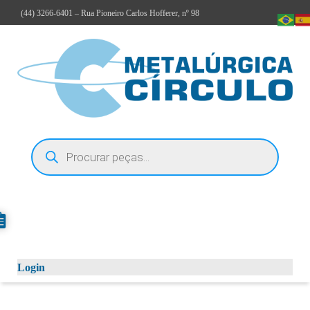
(44)
3266-6401
– Rua Pioneiro Carlos Hofferer, nº 98
Login