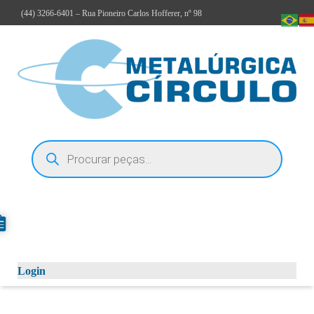
(44)
3266-6401
– Rua Pioneiro Carlos Hofferer, nº 98
Login