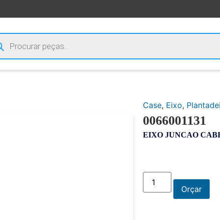
Case
,
Eixo
,
Plantade
0066001131
EIXO JUNCAO CAB
Orçar