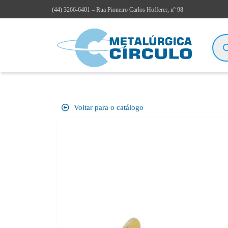
(44)
3266-6401
– Rua Pioneiro Carlos Hofferer, nº 98
Voltar para o catálogo