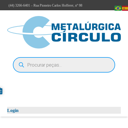
(44)
3266-6401
– Rua Pioneiro Carlos Hofferer, nº 98
Login