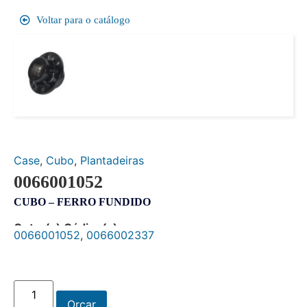
Voltar para o catálogo
Case
,
Cubo
,
Plantadeiras
0066001052
CUBO – FERRO FUNDIDO
Outro(s) Código(s):
0066001052
,
0066002337
Orçar