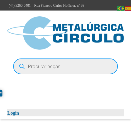
(44)
3266-6401
– Rua Pioneiro Carlos Hofferer, nº 98
Login