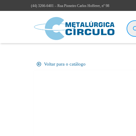
(44)
3266-6401
– Rua Pioneiro Carlos Hofferer, nº 98
Voltar para o catálogo