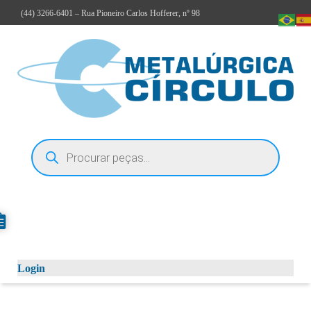
(44)
3266-6401
– Rua Pioneiro Carlos Hofferer, nº 98
Login