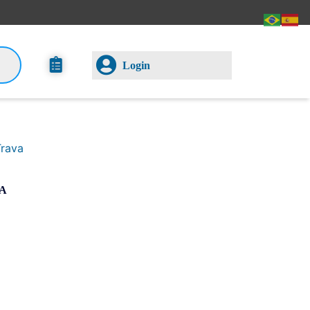
Login
Trava
A