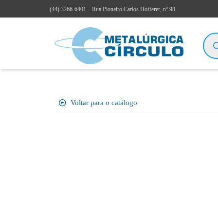
(44)
3266-6401
– Rua Pioneiro Carlos Hofferer, nº 98
Voltar para o catálogo